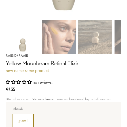
RAESO/RAAIE
Yellow Moonbeam Retinal Elixir
new name same product
no reviews.
Regular
€135
price
Btw inbegrepen.
Verzendkosten
worden berekend bij het afrekenen.
Inhoud:
30ml
Variant
sold