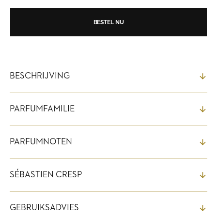
Provence
Provence
Eau
Eau
de
de
BESTEL NU
Parfum
Parfum
BESCHRIJVING
PARFUMFAMILIE
PARFUMNOTEN
SÉBASTIEN CRESP
GEBRUIKSADVIES