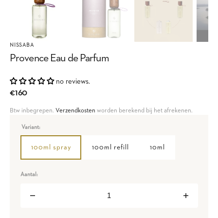
NISSABA
Provence Eau de Parfum
no reviews.
Regular
€160
price
Btw inbegrepen.
Verzendkosten
worden berekend bij het afrekenen.
Variant:
100ml spray
100ml refill
10ml
Variant
Variant
Variant
sold
sold
sold
out
out
out
or
or
or
Aantal:
unavailable
unavailable
unavailable
Decrease
Increase
quantity
quantity
for
for