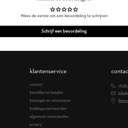
Wees de eerste om een beoordeling te schrijven
Schrijf een beoordeling
klantenservice
contac
contact
+31 10
bestellen en betalen
info@
bezorgen en retourneren
Retre
boekingsvoorwaarden
algemene voorwaarden
privacy