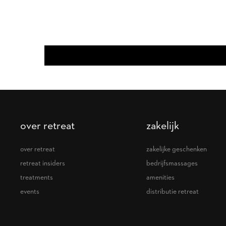
over retreat
zakelijk
over retreat
zakelijke geschenken
retreat insiders
bedrijfsmassages
treatments
amenities
events
distributie retreat