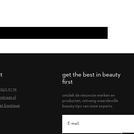
t
get the best in beauty
first
 303 37 79
ontdek de nieuwste merken en
retreat.nl
producten, ontvang waardevolle
at boutique
beauty-tips van onze experts.