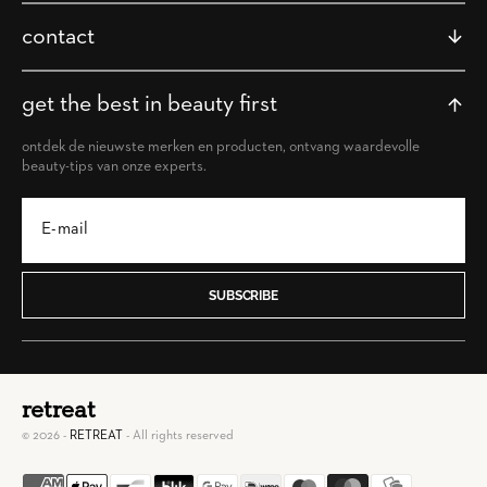
contact
get the best in beauty first
ontdek de nieuwste merken en producten, ontvang waardevolle
beauty-tips van onze experts.
SUBSCRIBE
retreat
© 2026 -
RETREAT
- All rights reserved