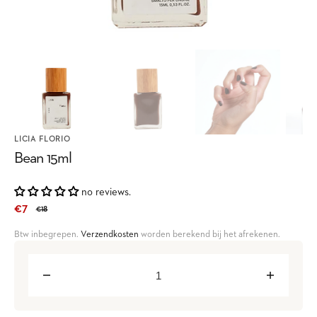
LICIA FLORIO
Bean 15ml
no reviews.
€7
€18
Sale
Regular
Btw inbegrepen.
Verzendkosten
worden berekend bij het afrekenen.
price
price
Decrease
Increase
quantity
quantity
for
for
Bean
Bean