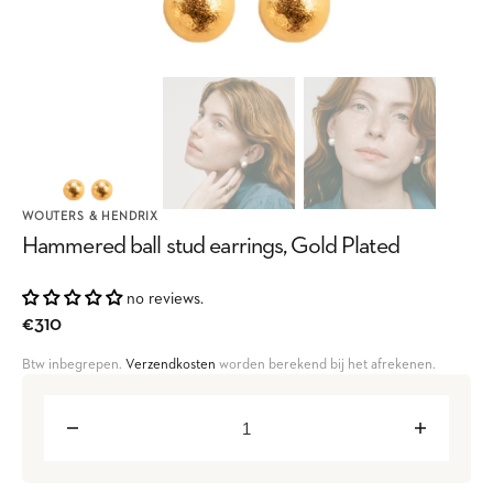
WOUTERS & HENDRIX
Hammered ball stud earrings, Gold Plated
no reviews.
Regular
€310
price
Btw inbegrepen.
Verzendkosten
worden berekend bij het afrekenen.
Decrease
Increase
quantity
quantity
for
for
Hammered
Hammered