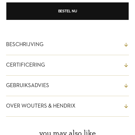
ball
ball
stud
stud
earrings,
earrings,
BESTEL NU
Gold
Gold
Plated
Plated
BESCHRIJVING
CERTIFICERING
GEBRUIKSADVIES
OVER WOUTERS & HENDRIX
you may also like