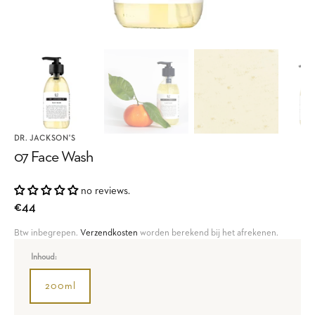
DR. JACKSON'S
07 Face Wash
no reviews.
Regular
€44
price
Btw inbegrepen.
Verzendkosten
worden berekend bij het afrekenen.
Inhoud:
200ml
Variant
sold
out