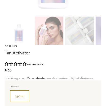
DARLING
Tan Activator
no reviews.
Regular
€35
price
Btw inbegrepen.
Verzendkosten
worden berekend bij het afrekenen.
Inhoud:
150ml
Variant
sold
out