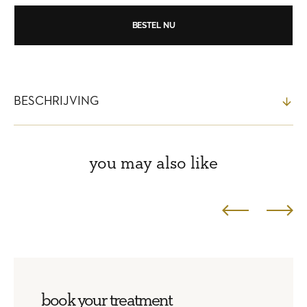
REFINE
REFINE
60min.
60min.
gezichtsbehandeling
gezichtsbe
BESTEL NU
BESCHRIJVING
you may also like
book your treatment