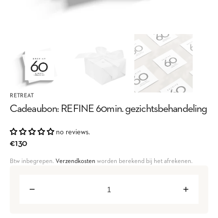
RETREAT
Cadeaubon: REFINE 60min. gezichtsbehandeling
no reviews.
Regular
€130
price
Btw inbegrepen.
Verzendkosten
worden berekend bij het afrekenen.
Decrease
Increase
quantity
quantity
for
for
Cadeaubon:
Cadeaubon