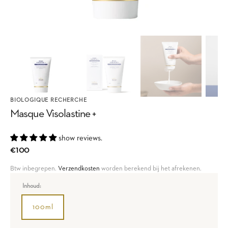
BIOLOGIQUE RECHERCHE
Masque Visolastine +
show reviews.
Regular
€100
price
Btw inbegrepen.
Verzendkosten
worden berekend bij het afrekenen.
Inhoud:
100ml
Variant
sold
out