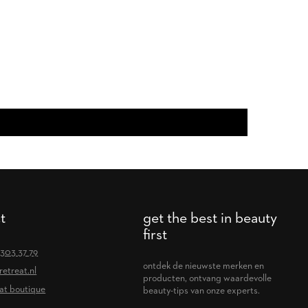
t
get the best in beauty
first
 303 37 79
ontdek de nieuwste merken en
retreat.nl
producten, ontvang waardevolle
at boutique
beauty-tips van onze experts.