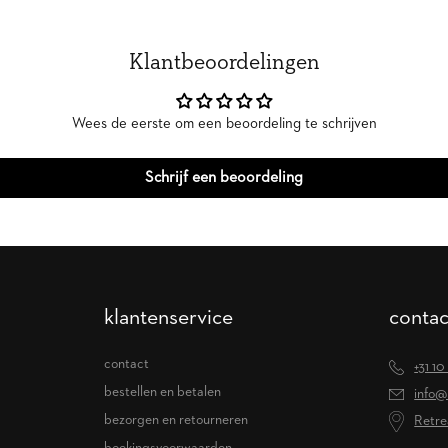
Klantbeoordelingen
Wees de eerste om een beoordeling te schrijven
Schrijf een beoordeling
klantenservice
contac
contact
+31 10
bestellen en betalen
info@
bezorgen en retourneren
Retre