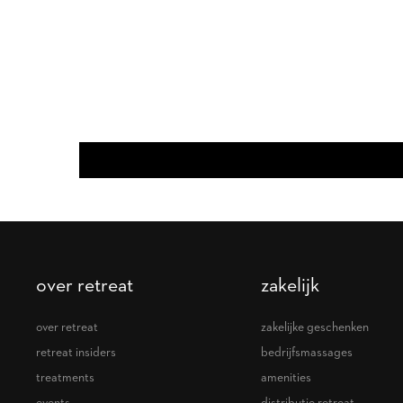
over retreat
zakelijk
over retreat
zakelijke geschenken
retreat insiders
bedrijfsmassages
treatments
amenities