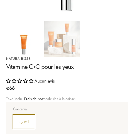
de
la
galerie
NATURA BISSÉ
Vitamine C+C pour les yeux
Aucun avis
Prix
€66
habituel
Taxe inclu.
Frais de port
calculés à la caisse.
Contenu:
15 ml
Variante
épuisée
ou