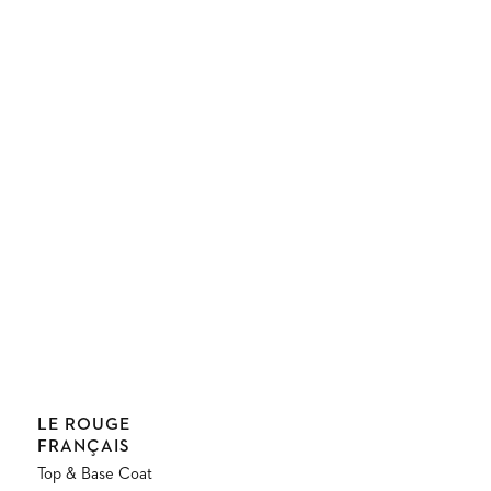
Anbieter:
LE ROUGE
FRANÇAIS
Top & Base Coat