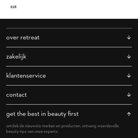
Normaler
€28
Preis
over retreat
zakelijk
klantenservice
contact
get the best in beauty first
ontdek de nieuwste merken en producten, ontvang waardevolle
beauty-tips van onze experts.