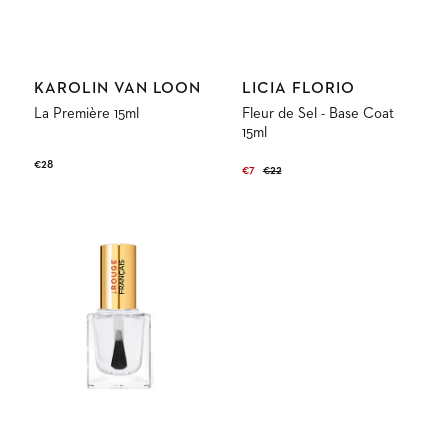
Anbieter:
Anbieter:
KAROLIN VAN LOON
LICIA FLORIO
La Première 15ml
Fleur de Sel - Base Coat
15ml
Normaler
€28
€7
€22
Verkaufspreis
Normaler
Preis
Preis
Top
&
Base
Coat