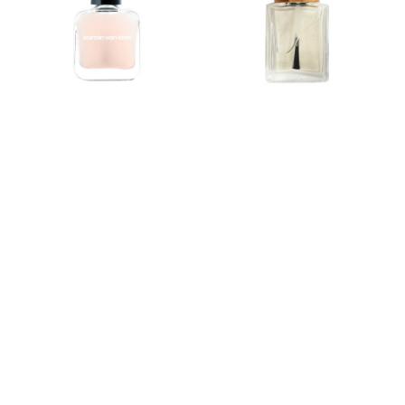
Coat
15ml